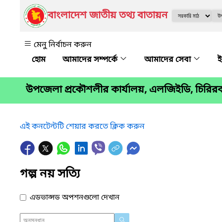
বাংলাদেশ জাতীয় তথ্য বাতায়ন
মেনু নির্বাচন করুন
আমাদের সম্পর্কে
আমাদের সেবা
ই
উপজেলা প্রকৌশলীর কার্যালয়, এলজিইডি, চিরিরব
এই কনটেন্টটি শেয়ার করতে ক্লিক করুন
গল্প নয় সত্যি
এডভান্সড অপশনগুলো দেখান