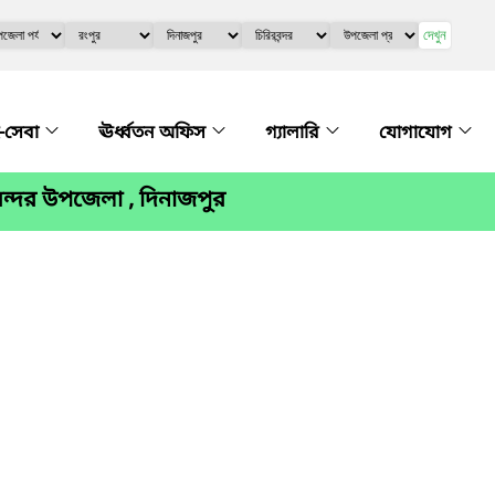
দেখুন
-সেবা
ঊর্ধ্বতন অফিস
গ্যালারি
যোগাযোগ
ন্দর উপজেলা , দিনাজপুর