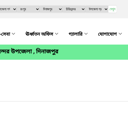
দেখুন
-সেবা
ঊর্ধ্বতন অফিস
গ্যালারি
যোগাযোগ
ন্দর উপজেলা , দিনাজপুর