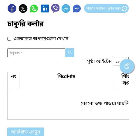
আপনার মতামত প্রদান করুন
চাকুরি কর্নার
এডভান্সড অপশনগুলো দেখান
পৃষ্ঠা আইটেম
নং
শিরোনাম
পিডিএ
সংযুক্ত
কোনো তথ্য পাওয়া যায়নি।
আর্কাইভ দেখুন